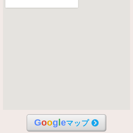
G
o
o
g
l
e
マップ