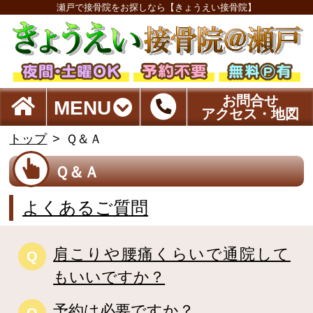
瀬戸で接骨院をお探しなら【きょうえい接骨院】
お問合せ
MENU
アクセス・地図
トップ
Ｑ＆Ａ
Ｑ＆Ａ
よくあるご質問
肩こりや腰痛くらいで通院して
Q
もいいですか？
予約は必要ですか？
Q